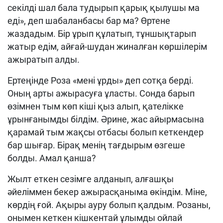
сек
і
лді шал бала тудырып қарық қылушы ма
еді», деп шабаланбасы бар ма?
Өртене
жаздадым.
Бір ұрып құлатып, тұншықтарып
жатыр ед
і
м, айғай-шудан жиналған көршілерім
ажыратып алды.
Ертеңінде Роза «мені ұрды» деп сотқа берді.
Оның арты ажырасуға ұласты. Сонда барып
өзімнен тым көп кіші қыз алып, қателікке
ұрынғанымды білдім. Әрине, жас айырмасына
қарамай
тым жақсы отбасы болып кеткендер
бар шығар. Бірақ менің тағдырым өзгеше
болды. Амал қанша?
Жылт еткен сезімге алданып, алғашқы
әйеліммен бекер ажырасқаныма өкіндім. Міне
,
көрдің ғой. Ақыры ауру болып қалдым. Розаны,
он
ы
мен кеткен кішкентай ұлымды ойлай