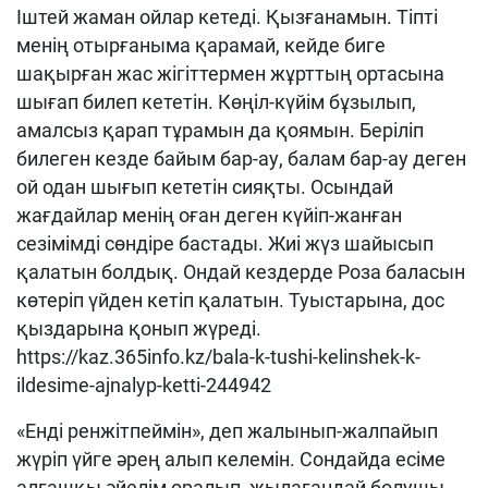
І
штей жаман ойла
р кетеді. Қызғанамын.
Тіпті
мен
ің
отырғаным
а
қарамай, кейде биге
шақырған жас жігіттермен жұрттың ортасына
шығап билеп кететін. Көңіл-күйім бұзылып,
амалсыз қарап тұрамын да қоямын. Беріліп
билеген кезде байым бар-
ау
, балам бар-
ау
деген
ой одан шығып кететін сияқты. Осындай
жағдайлар менің оған деген күйі
п-
жанған
сезімімді сөндіре бастады. Жиі жүз шайысып
қалатын болдық. Ондай кездерде Роза баласын
көтеріп үйден кетіп қалатын.
Т
уыстарына, дос
қыздарына қонып жүреді.
https://kaz.365info.kz/bala-k-tushi-kelinshek-k-
ildesime-ajnalyp-ketti-244942
«Енді ренжітпеймін», деп жалынып-жалпайып
жүріп үйге әрең алып келемін. Сондайда есіме
алғашқы әйелім оралып, жылағандай болушы