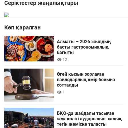
Серіктестер жаңалықтары
Көп қаралған
Алматы – 2026 жылдың
басты гастрономиялық
бағыты
12
Өгей қызын зорлаған
павлодарлық өмір бойына
сотталды
1
БҚО-да шабдалы тасыған
жүк көлігі аударылып, халық
тегін жеміске таласты