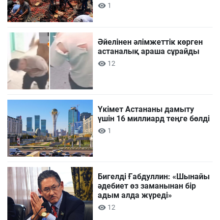
1
Әйелінен әлімжеттік көрген
астаналық араша сұрайды
12
Үкімет Астананы дамыту
үшін 16 миллиард теңге бөлді
1
Бигелді Ғабдуллин: «Шынайы
әдебиет өз заманынан бір
адым алда жүреді»
12