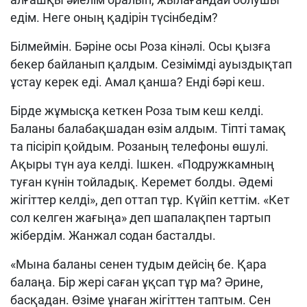
едім. Неге оның қадірін түсінбедім?
Білмеймін. Бәріне осы Роза кінәлі. Осы қызға
бекер байланып қалдым. Сезімімді ауыздықтап
ұстау керек еді. Амал қанша? Енді бәрі кеш.
Бірде жұм
ы
сқа кеткен Роза тым кеш келді.
Баланы балабақшадан өзім алдым. Тіп
т
і тамақ
та піс
ірі
п қойдым. Роза
ның т
елефон
ы
өшулі
.
Ақыры түн ауа келді. Ішкен. «Подружкамның
туған күнін тойладық. Керемет болды.
Ә
демі
ж
і
гіттер келді», деп оттап тұр. Күйіп кеттім. «Кет
сол келген жағыңа» деп шапалақпен тартып
жібердім. Жанжал содан басталды.
«Мына баланы сенен тудым дейсің бе. Қара
балаңа. Бір жері саған ұқсап тұр ма? Әрине,
басқадан. Өзіме ұнаған жігіттен таптым. Сен