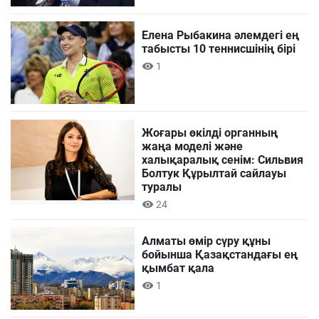
Елена Рыбакина әлемдегі ең
табысты 10 теннисшінің бірі
1
Жоғары өкілді органның
жаңа моделі және
халықаралық сенім: Сильвия
Болтук Құрылтай сайлауы
туралы
24
Алматы өмір сүру құны
бойынша Қазақстандағы ең
қымбат қала
1