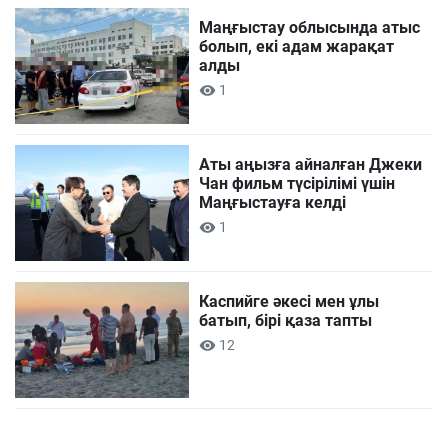
Маңғыстау облысында атыс
болып, екі адам жарақат
алды
1
Аты аңызға айналған Джеки
Чан фильм түсірілімі үшін
Маңғыстауға келді
1
Каспийге әкесі мен ұлы
батып, бірі қаза тапты
12