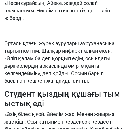
«Несін сұрайсың, Айеке, жағдай с
о
лай,
ажырастым. Әйелім сатып кетті», деп өксіп
жіберді.
О
рталықтағы жүрек аурулары аурухана
сын
а
тартып кеттім. Шалқар инфарк
т
алған екен.
«Өліп қалам ба деп қорқып едім,
о
сындағы
дәрігерлердің арқасында өмірге қайта
келгендеймін», деп қойды. Сосын барып
басынан кешкен жағдайды айтты.
Студент қыздың құшағы тым
ыстық еді
«Өзің білесің ғой. Әйелім жас. Менен жиырма
жас кіші.
О
сы қатынмен кездейсоқ кездес
іп,