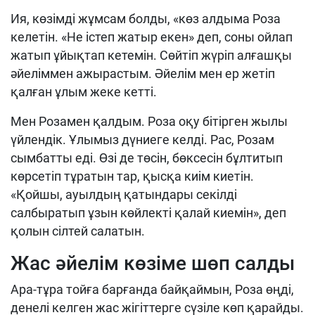
Ия, к
өзімді жұмсам болды, «көз алдыма Роза
келе
тін
. «
Н
е істеп жатыр екен» деп, соны ойлап
жатып ұйықтап кетемін. С
ө
йтіп жүріп алғашқы
әйеліммен ажырастым. Әйелім мен ер жетіп
қалған ұлым жеке кетті.
Мен Розамен қалдым. Роза
оқу
бітірген жылы
үйлендік. Ұлымыз дүниеге келді. Рас, Роза
м
сымбатты еді.
Өзі де
төсін, бөксесін бұлтитып
көр
с
етіп тұратын тар, қысқа киім киетін.
«Қойшы, ауы
л
дың қатындары секілді
салбыратып
ұзын көйлекті
қалай киемін», деп
қолын сілтей сал
атын.
Жас әйелім көзіме шөп салды
Ара-тұра тойға барғанда байқаймын, Роза өңді,
денелі келген жас жігіттерге сүзіле көп қарайды.