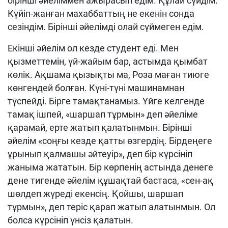
б
ірінші
әйеліммен
ажырас
ып едім.
Құлай сүйдім.
Күйіп-жанған махаббаттың не екенін сонда
сезіндім.
Бірінші
әйелімді
олай
сүймеген
едім.
Екінші әйелім о
л кезде студент
еді. М
ен
қызмет
темін, ү
й-жайым
бар
,
астымда қымбат
көлік.
А
қшама қызықты ма, Роза
маған тиюге
көнгендей бол
ған.
Күні-түні машинамнан
түспейді. Бірге тамақтанамыз. Үйге келгенде
тамақ ішпей, «шаршап тұрмын» деп әйеліме
қарамай, ерте жатып қалатынмын.
Бірінші
әйелім
«соңғы кезде қатты өзгердің. Бірдеңеге
ұрынып қалмашы әйтеуір», деп бір күрсініп
жаныма жататын. Бір көрпенің астында денеге
дене тиген
де ә
йелім құшақтай бастаса, «сен-ақ
шөлдеп жүреді екенсің. Қойшы, шаршап
тұрмын», деп теріс қарап жатып алатынмын. Ол
болса күрсініп үнсіз қалатын.