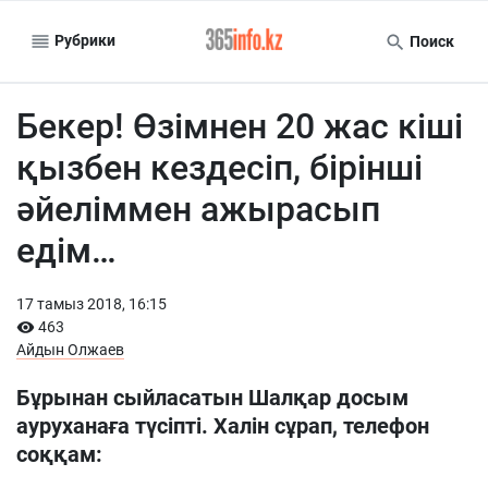
Рубрики
Поиск
Бекер! Өзімнен 20 жас кіші
қызбен кездесіп, бірінші
әйеліммен ажырасып
едім…
17 тамыз 2018, 16:15
463
Айдын Олжаев
Бұрынан сыйлас
атын
Шалқар досым
ауруханаға түсіп
ті. Х
алін сұрап
,
телефон
соққам: