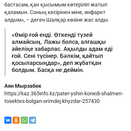
бастасам, қан қысымым көтеріліп жатып
қаламын. Соның кесірінен міне, инфарк
т
алдым»,
–
деген Шалқар көзіне жас алды.
«Өмір ғой енді. Өткенді түзей
алмайсың. Лаж
ы
болса, алғашқы
әйеліңе хабарлас. Ақылды адам еді
ғой. Сені түсінер. Бәлкім, қайтып
қосыларсыңдар», деп жұбатқан
болдым. Басқа не деймін.
Аян Мырзабек
https://kaz.365info.kz/pater-yshin-konedi-shalmen-
tosektes-bolgan-orimdej-khyzdar-257430