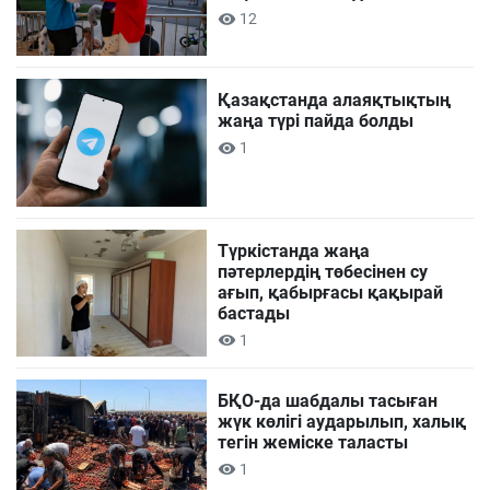
12
Қазақстанда алаяқтықтың
жаңа түрі пайда болды
1
Түркістанда жаңа
пәтерлердің төбесінен су
ағып, қабырғасы қақырай
бастады
1
БҚО-да шабдалы тасыған
жүк көлігі аударылып, халық
тегін жеміске таласты
1