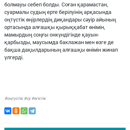
болмауы себеп болды. Соған қарамастан,
суармалы судың ерте берілуінің арқасында
оңтүстік өңірлердің диқандары сәуір айының
ортасында алғашқы қырыққабат өнімін,
мамырдың соңғы онкүндігінде қауын-
қарбызды, маусымда баклажан мен өзге де
бақша дақылдарының алғашқы өнімін жинап
үлгерді.
#оңтүстік #су #егістік