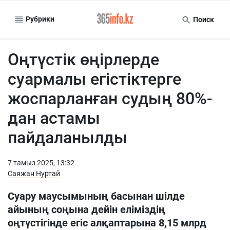
Рубрики
Поиск
Оңтүстік өңірлерде
суармалы егістіктерге
жоспарланған судың 80%-
дан астамы
пайдаланылды
7 тамыз 2025, 13:32
Саяжан Нуртай
Суару маусымының басынан шілде
айының соңына дейін еліміздің
оңтүстігінде егіс алқаптарына 8,15 млрд