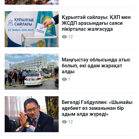
Құрылтай сайлауы: ҚХП мен
ЖСДП арасындағы саяси
пікірталас жалғасуда
12
Маңғыстау облысында атыс
болып, екі адам жарақат
алды
1
Бигелді Ғабдуллин: «Шынайы
әдебиет өз заманынан бір
адым алда жүреді»
12