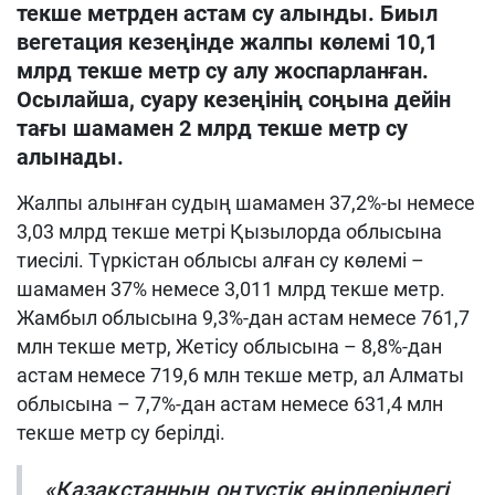
текше метрден астам су алынды. Биыл
вегетация кезеңінде жалпы көлемі 10,1
млрд текше метр су алу жоспарланған.
Осылайша, суару кезеңінің соңына дейін
тағы шамамен 2 млрд текше метр су
алынады.
Жалпы алынған судың шамамен 37,2%-ы немесе
3,03 млрд текше метрі Қызылорда облысына
тиесілі. Түркістан облысы алған су көлемі –
шамамен 37% немесе 3,011 млрд текше метр.
Жамбыл облысына 9,3%-дан астам немесе 761,7
млн текше метр, Жетісу облысына – 8,8%-дан
астам немесе 719,6 млн текше метр, ал Алматы
облысына – 7,7%-дан астам немесе 631,4 млн
текше метр су берілді.
«Қазақстанның оңтүстік өңірлеріндегі