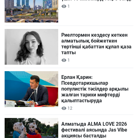
1
Риелтормен кездесу кеткен
алматылық бойжеткен
төртінші қабаттан құлап қаза
тапты
1
Ерлан Қарин:
Псевдотарихшылар
популистік тәсілдер арқылы
жалған тарихи мифтерді
қалыптастыруда
12
Алматыда ALMA LOVE 2026
фестивалі аясында Jas Vibe
акциясы басталды