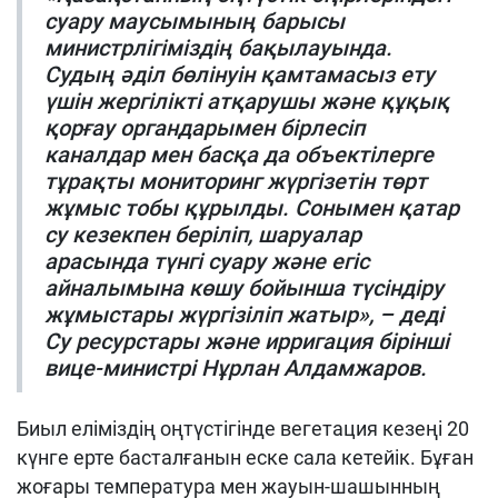
суару маусымының барысы
министрлігіміздің бақылауында.
Судың әділ бөлінуін қамтамасыз ету
үшін жергілікті атқарушы және құқық
қорғау органдарымен бірлесіп
каналдар мен басқа да объектілерге
тұрақты мониторинг жүргізетін төрт
жұмыс тобы құрылды. Сонымен қатар
су кезекпен беріліп, шаруалар
арасында түнгі суару және егіс
айналымына көшу бойынша түсіндіру
жұмыстары жүргізіліп жатыр», – деді
Су ресурстары және ирригация бірінші
вице-министрі Нұрлан Алдамжаров.
Биыл еліміздің оңтүстігінде вегетация кезеңі 20
күнге ерте басталғанын еске сала кетейік. Бұған
жоғары температура мен жауын-шашынның