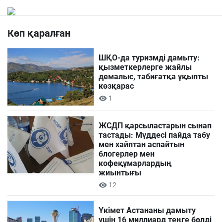
Көп қаралған
ШҚО-да туризмді дамыту:
қызметкерлерге жайлы
демалыс, табиғатқа ұқыпты
көзқарас
1
ЖСДП қарсыластарын сынап
тастады: Мүддесі пайда табу
мен хайптан аспайтын
блогерлер мен
кофеқұмарлардың
жиынтығы
12
Үкімет Астананы дамыту
үшін 16 миллиард теңге бөлді