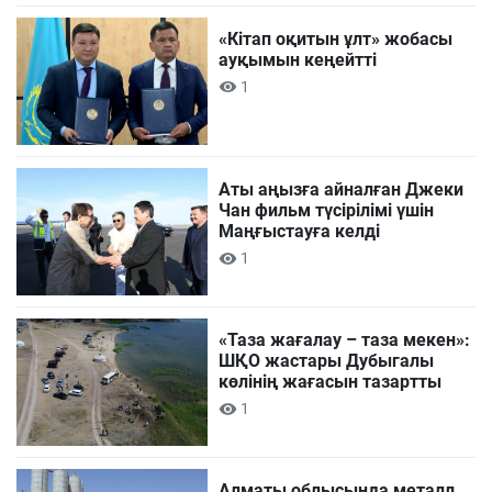
«Кітап оқитын ұлт» жобасы
ауқымын кеңейтті
1
Аты аңызға айналған Джеки
Чан фильм түсірілімі үшін
Маңғыстауға келді
1
«Таза жағалау – таза мекен»:
ШҚО жастары Дубыгалы
көлінің жағасын тазартты
1
Алматы облысында металл