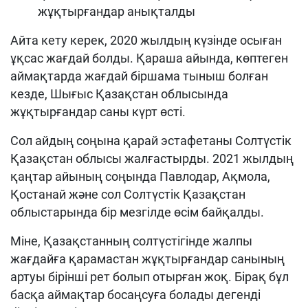
жұқтырғандар анықталды
Айта кету керек, 2020 жылдың күзінде осыған
ұқсас жағдай болды. Қараша айында, көптеген
аймақтарда жағдай біршама тыныш болған
кезде, Шығыс Қазақстан облысында
жұқтырғандар саны күрт өсті.
Сол айдың соңына қарай эстафетаны Солтүстік
Қазақстан облысы жалғастырды. 2021 жылдың
қаңтар айының соңында Павлодар, Ақмола,
Қостанай және сол Солтүстік Қазақстан
облыстарында бір мезгілде өсім байқалды.
Міне, Қазақстанның солтүстігінде жалпы
жағдайға қарамастан жұқтырғандар санының
артуы бірінші рет болып отырған жоқ. Бірақ бұл
басқа аймақтар босаңсуға болады дегенді