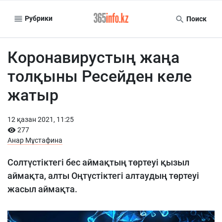
Рубрики
Поиск
Коронавирустың жаңа
толқыны Ресейден келе
жатыр
12 қазан 2021, 11:25
277
Анар Мұстафина
Солтүстіктегі бес аймақтың төртеуі қызыл
аймақта, алты Оңтүстіктегі алтаудың төртеуі
жасыл аймақта.