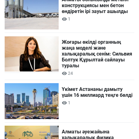
конструкциясы мен бетон
өндіретін ірі зауыт ашылды
1
Жоғары өкілді органның
жаңа моделі және
халықаралық сенім: Сильвия
Болтук Құрылтай сайлауы
туралы
24
Үкімет Астананы дамыту
үшін 16 миллиард теңге бөлді
1
Алматы әуежайына
халықаралық физика