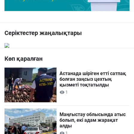
Серіктестер жаңалықтары
Көп қаралған
Астанада шіріген етті сатпақ
болған заңсыз цехтың
қызметі тоқтатылды
1
Маңғыстау облысында атыс
болып, екі адам жарақат
алды
1