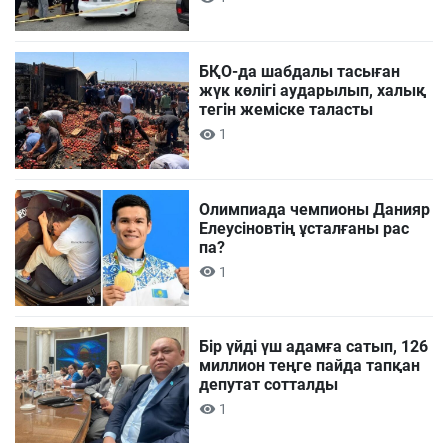
БҚО-да шабдалы тасыған
жүк көлігі аударылып, халық
тегін жеміске таласты
1
Олимпиада чемпионы Данияр
Елеусіновтің ұсталғаны рас
па?
1
Бір үйді үш адамға сатып, 126
миллион теңге пайда тапқан
депутат сотталды
1