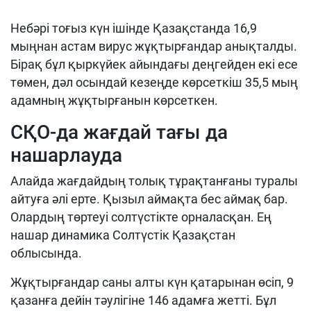
Небәрі тоғыз күн ішінде Қазақстанда 16,9
мыңнан астам вирус жұқтырғандар анықталды.
Бірақ бұл қыркүйек айындағы деңгейден екі есе
төмен, дәл осындай кезеңде көрсеткіш 35,5 мың
адамның жұқтырғанын көрсеткен.
СҚО-да жағдай тағы да
нашарлауда
Алайда жағдайдың толық тұрақтанғаны туралы
айтуға әлі ерте. Қызыл аймақта бес аймақ бар.
Олардың төртеуі солтүстікте орналасқан. Ең
нашар динамика Солтүстік Қазақстан
облысында.
Жұқтырғандар саны алты күн қатарынан өсіп, 9
қазанға дейін тәулігіне 146 адамға жетті. Бұл