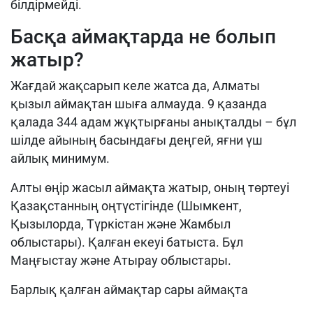
білдірмейді.
Басқа аймақтарда не болып
жатыр?
Жағдай жақсарып келе жатса да, Алматы
қызыл аймақтан шыға алмауда. 9 қазанда
қалада 344 адам жұқтырғаны анықталды – бұл
шілде айының басындағы деңгей, яғни үш
айлық минимум.
Алты өңір жасыл аймақта жатыр, оның төртеуі
Қазақстанның оңтүстігінде (Шымкент,
Қызылорда, Түркістан және Жамбыл
облыстары). Қалған екеуі батыста. Бұл
Маңғыстау және Атырау облыстары.
Барлық қалған аймақтар сары аймақта