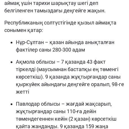
аймақ үшін тарихи шарықтау шегі деп
белгіленген тамыздағы деңгейге жақын.
Республиканың солтүстігінде қызыл аймақта
сонымен қатар:
Нұр-Сұлтан – қазан айында анықталған
фактілер саны 280-300 адам
Ақмола облысы – 7 қазанда 43 факт
тіркелді (маусымнан бастапқы ең төменгі
көрсеткіш). 9 қазанда жұқтырғандар саны
қыркүйек айындағы деңгейге оралып, 98-ге
жетті
Павлодар облысы – жағдай жақсарып,
жұқтырғандар саны 110-ға дейін
төмендегеннен кейін (2 қазан) көрсеткіш
қайта жанданды. 9 қазанда 159 жаңа