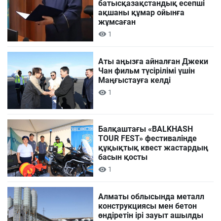
батысқазақстандық есепші
ақшаны құмар ойынға
жұмсаған
1
Аты аңызға айналған Джеки
Чан фильм түсірілімі үшін
Маңғыстауға келді
1
Балқаштағы «BALKHASH
TOUR FEST» фестивалінде
құқықтық квест жастардың
басын қосты
1
Алматы облысында металл
конструкциясы мен бетон
өндіретін ірі зауыт ашылды