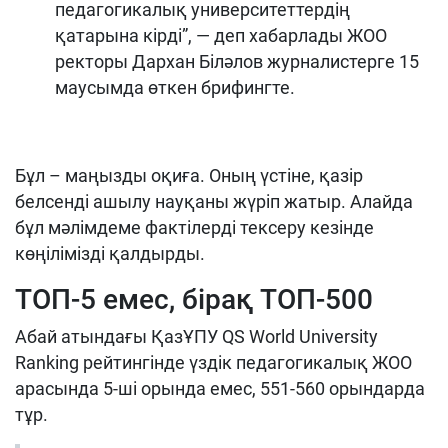
педагогикалық университеттердің
қатарына кірді”, — деп хабарлады ЖОО
ректоры Дархан Біләлов журналистерге 15
маусымда өткен брифингте.
Бұл – маңызды оқиға. Оның үстіне, қазір
белсенді ашылу науқаны жүріп жатыр. Алайда
бұл мәлімдеме фактілерді тексеру кезінде
көңілімізді қалдырды.
ТОП-5 емес, бірақ ТОП-500
Абай атындағы ҚазҰПУ QS World University
Ranking рейтингінде үздік педагогикалық ЖОО
арасында 5-ші орында емес, 551-560 орындарда
тұр.