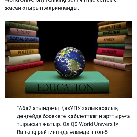
жасай отырып жарияланды.
“Абай атындағы ҚазҰПУ халықаралық
деңгейде бәсекеге қабілеттілігін арттыруға
тырысып жатыр. Ол QS World University
Ranking рейтингінде әлемдегі топ-5