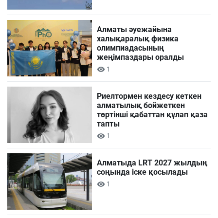
Алматы әуежайына
халықаралық физика
олимпиадасының
жеңімпаздары оралды
1
Риелтормен кездесу кеткен
алматылық бойжеткен
төртінші қабаттан құлап қаза
тапты
1
Алматыда LRT 2027 жылдың
соңында іске қосылады
1