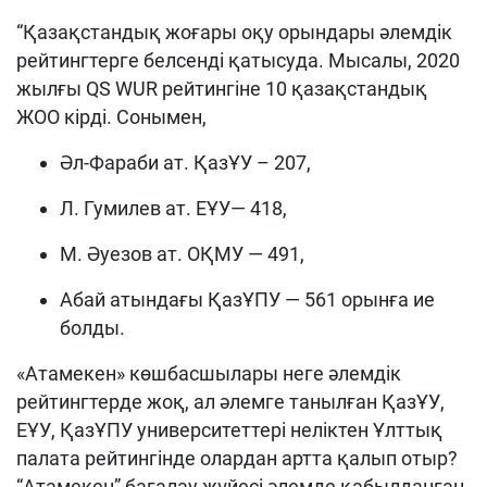
“Қазақстандық жоғары оқу орындары әлемдік
рейтингтерге белсенді қатысуда. Мысалы, 2020
жылғы QS WUR рейтингіне 10 қазақстандық
ЖОО кірді. Сонымен,
Әл-Фараби ат. ҚазҰУ – 207,
Л. Гумилев ат. ЕҰУ— 418,
М. Әуезов ат. ОҚМУ — 491,
Абай атындағы ҚазҰПУ — 561 орынға ие
болды.
«Атамекен» көшбасшылары неге әлемдік
рейтингтерде жоқ, ал әлемге танылған ҚазҰУ,
ЕҰУ, ҚазҰПУ университеттері неліктен Ұлттық
палата рейтингінде олардан артта қалып отыр?
“Атамекен” бағалау жүйесі әлемде қабылданған