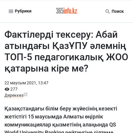
Рубрики
Поиск
Фактілерді тексеру: Абай
атындағы ҚазҰПУ әлемнің
ТОП-5 педагогикалық ЖОО
қатарына кіре ме?
22 маусым 2021, 13:47
277
Дереккөз
Қазақстандағы білім беру жүйесінің кезекті
жетістігі 15 маусымда Алматы өңірлік
коммуникациялар қызметінің алаңында QS
World University Ranking рейтингіне сілтеме