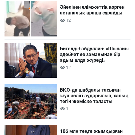
Әйелінен әлімжеттік көрген
астаналық араша сұрайды
12
Бигелді Ғабдуллин: «Шынайы
әдебиет өз заманынан бір
адым алда жүреді»
12
БҚО-да шабдалы тасыған
жүк көлігі аударылып, халық
тегін жеміске таласты
1
106 млн теңге жымқырған