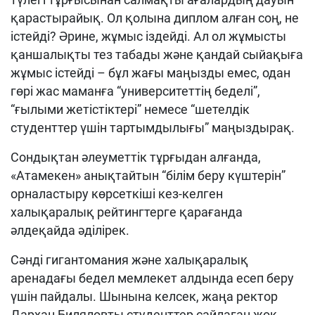
қарастырайық. Ол қолына диплом алған соң, не
істейді? Әрине, жұмыс іздейді. Ал ол жұмысты
қаншалықты тез табады және қандай сыйақыға
жұмыс істейді – бұл жағы маңызды емес, одан
гөрі жас маманға “университеттің беделі”,
“ғылыми жетістіктері” немесе “шетелдік
студенттер үшін тартымдылығы” маңыздырақ.
Сондықтан әлеуметтік тұрғыдан алғанда,
«Атамекен» анықтайтын “білім беру күштерін”
орналастыру көрсеткіші кез-келген
халықаралық рейтингтерге қарағанда
әлдеқайда әділірек.
Сәнді гигантомания және халықаралық
аренадағы бедел мемлекет алдында есеп беру
үшін пайдалы. Шынына келсек, жаңа ректор
Дархан Биляловты студенттер сайлаған жоқ,