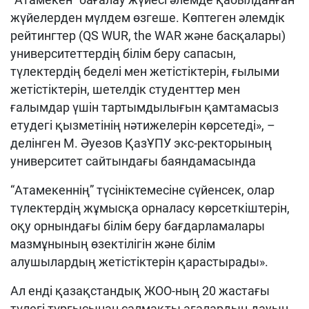
жүйелерден мүлдем өзгеше. Көптеген әлемдік
рейтингтер (QS WUR, the WAR және басқалары)
университеттердің білім беру сапасын,
түлектердің беделі мен жетістіктерін, ғылыми
жетістіктерін, шетелдік студенттер мен
ғалымдар үшін тартымдылығын қамтамасыз
етудегі қызметінің нәтижелерін көрсетеді», –
делінген М. Әуезов ҚазҰПУ экс-ректорының
университет сайтындағы баяндамасында
“Атамекеннің” түсініктемесіне сүйенсек, олар
түлектердің жұмысқа орналасу көрсеткіштерін,
оқу орнындағы білім беру бағдарламалары
мазмұнының өзектілігін және білім
алушылардың жетістіктерін қарастырады».
Ал енді қазақстандық ЖОО-ның 20 жастағы
түлегі тұрғысынан салмақты ағалардың дауын