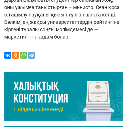
оны ұжымға таныстырған – министр. Оған қоса
ол ашылу науқаны қызып тұрған шақта келді.
Бәлкім, ең жақсы университеттердің рейтингіне
кіргені туралы соңғы мәлімдемесі де —
маркетингтік қадам болар.