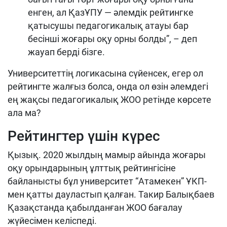
енген, ал ҚазҰПУ — әлемдік рейтингке
қатысушы педагогикалық атауы бар
бесінші жоғары оқу орны болды”, – деп
жауап берді бізге.
Университеттің логикасына сүйенсек, егер ол
рейтингте жалғыз болса, онда ол өзін әлемдегі
ең жақсы педагогикалық ЖОО ретінде көрсете
ала ма?
Рейтингтер үшін күрес
Қызық. 2020 жылдың мамыр айында жоғары
оқу орындарының ұлттық рейтингісіне
байланысты бұл университет “Атамекен” ҰКП-
мен қатты дауластып қалған. Такир Балықбаев
Қазақстанда қабылданған ЖОО бағалау
жүйесімен келіспеді.