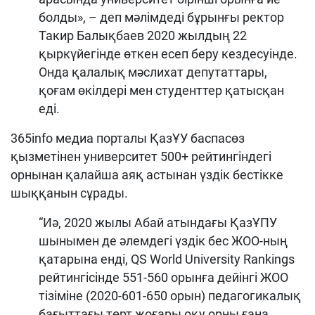
болды», – деп мәлімдеді бұрынғы ректор
Такир Балықбаев 2020 жылдың 22
қыркүйегінде өткен есеп беру кездесуінде.
Онда қалалық мәслихат депутаттары,
қоғам өкілдері мен студенттер қатысқан
еді.
365info медиа порталы ҚазҰУ баспасөз
қызметінен университет 500+ рейтингіндегі
орнынан қалайша аяқ астынан үздік бестікке
шыққанын сұрады.
“Иә, 2020 жылы Абай атындағы ҚазҰПУ
шынымен де әлемдегі үздік бес ЖОО-ның
қатарына енді, QS World University Rankings
рейтингісінде 551-560 орынға дейінгі ЖОО
тізіміне (2020-601-650 орын) педагогикалық
бағыттағы төрт жоғары оқу орны ғана