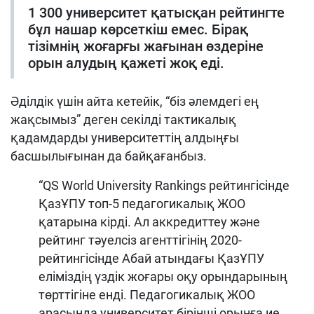
1 300 университет қатысқан рейтингте
бұл нашар көрсеткіш емес. Бірақ
тізімнің жоғарғы жағынан өздеріне
орын алудың қажеті жоқ еді.
Әділдік үшін айта кетейік, “біз әлемдегі ең
жақсымыз” деген секілді тактикалық
қадамдарды университеттің алдыңғы
басшылығынан да байқағанбыз.
“QS World University Rankings рейтингісінде
ҚазҰПУ топ-5 педагогикалық ЖОО
қатарына кірді. Ал аккредиттеу және
рейтинг тәуелсіз агенттігінің 2020-
рейтингісінде Абай атындағы ҚазҰПУ
еліміздің үздік жоғары оқу орындарының
төрттігіне енді. Педагогикалық ЖОО
арасында университет бірінші орынға ие