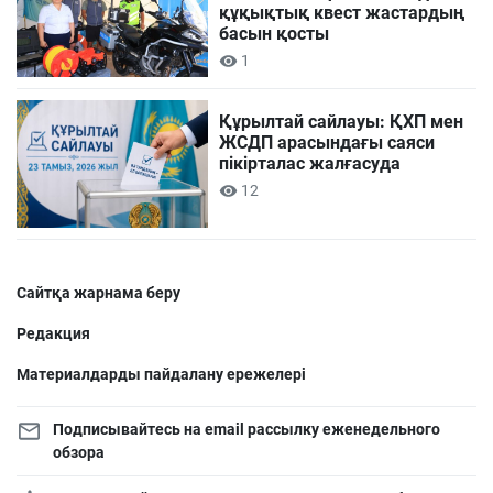
құқықтық квест жастардың
басын қосты
1
Құрылтай сайлауы: ҚХП мен
ЖСДП арасындағы саяси
пікірталас жалғасуда
12
Сайтқа жарнама беру
Редакция
Материалдарды пайдалану ережелері
Подписывайтесь на email рассылку еженедельного
обзора