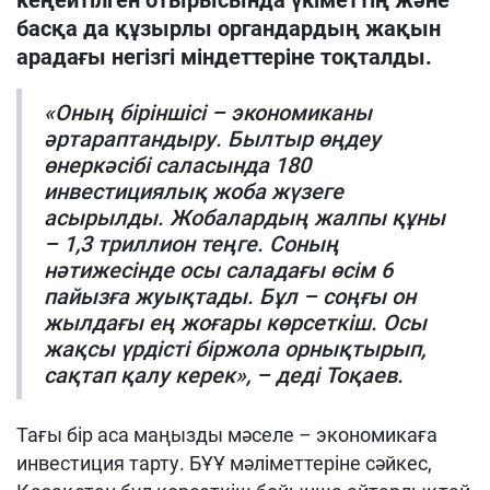
кеңейтілген отырысында үкіметтің және
басқа да құзырлы органдардың жақын
арадағы негізгі міндеттеріне тоқталды.
«Оның біріншісі – экономиканы
әртараптандыру. Былтыр өңдеу
өнеркәсібі саласында 180
инвестициялық жоба жүзеге
асырылды. Жобалардың жалпы құны
– 1,3 триллион теңге. Соның
нәтижесінде осы саладағы өсім 6
пайызға жуықтады. Бұл – соңғы он
жылдағы ең жоғары көрсеткіш. Осы
жақсы үрдісті біржола орнықтырып,
сақтап қалу керек», – деді Тоқаев.
Тағы бір аса маңызды мәселе – экономикаға
инвестиция тарту. БҰҰ мәліметтеріне сәйкес,