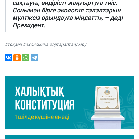
сақтауға, өндірісті жаңғыртуға тиіс.
Сонымен бірге экология талаптарын
мүлтіксіз орындауға міндетті», – деді
Президент.
#тоқаев #экономика #әртараптандыру