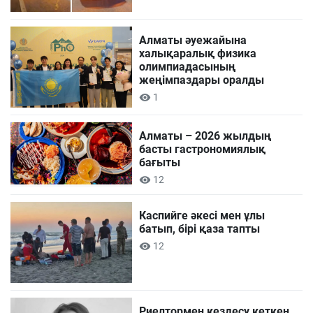
Алматы әуежайына
халықаралық физика
олимпиадасының
жеңімпаздары оралды
1
Алматы – 2026 жылдың
басты гастрономиялық
бағыты
12
Каспийге әкесі мен ұлы
батып, бірі қаза тапты
12
Риелтормен кездесу кеткен