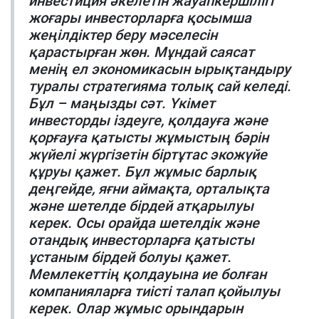
инвестиция әкелетін жауапкершілігі
жоғары инвесторларға қосымша
жеңілдіктер беру мәселесін
қарастырған жөн. Мұндай саясат
менің ел экономикасын ырықтандыру
туралы стратегияма толық сай келеді.
Бұл – маңызды сәт. Үкімет
инвесторды іздеуге, қолдауға және
қорғауға қатысты жұмыстың бәрін
жүйелі жүргізетін біртұтас экожүйе
құруы қажет. Бұл жұмыс барлық
деңгейде, яғни аймақта, орталықта
және шетелде бірдей атқарылуы
керек. Осы орайда шетелдік және
отандық инвесторларға қатысты
ұстаным бірдей болуы қажет.
Мемлекеттің қолдауына ие болған
компанияларға тиісті талап қойылуы
керек. Олар жұмыс орындарын