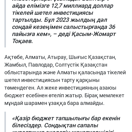
айда елімізге 12,7 миллиард доллар
тікелей шетел инвестициясы
тартылды. Бұл 2023 жылдың дәл
сондай кезеңімен салыстырғанда 36
пайызға кем», – деді Қасым-Жомарт
Тоқаев.
Ақтөбе, Алматы, Атырау, Шығыс Қазақстан,
Жамбыл, Павлодар, Солтүстік Қазақстан
облыстарында және Алматы қаласында тікелей
шетел инвестициясын тарту қарқыны
төмендеген. Ал жеке инвестицияның азаюы
бюджет есебінен өтеліп жатыр. Бірақ мемлекет
мұндай шарамен ұзаққа бара алмайды.
«Қазір бюджет тапшылығы бар екенін
білесіздер. Сондықтан сапалы