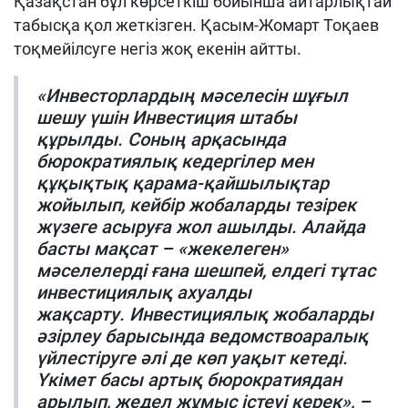
Қазақстан бұл көрсеткіш бойынша айтарлықтай
табысқа қол жеткізген. Қасым-Жомарт Тоқаев
тоқмейілсуге негіз жоқ екенін айтты.
«Инвесторлардың мәселесін шұғыл
шешу үшін Инвестиция штабы
құрылды. Соның арқасында
бюрократиялық кедергілер мен
құқықтық қарама-қайшылықтар
жойылып, кейбір жобаларды тезірек
жүзеге асыруға жол ашылды. Алайда
басты мақсат – «жекелеген»
мәселелерді ғана шешпей, елдегі тұтас
инвестициялық ахуалды
жақсарту. Инвестициялық жобаларды
әзірлеу барысында ведомствоаралық
үйлестіруге әлі де көп уақыт кетеді.
Үкімет басы артық бюрократиядан
арылып, жедел жұмыс істеуі керек», –