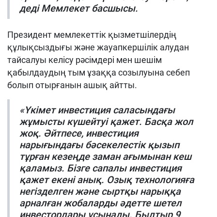
деді Мемлекет басшысы.
Президент мемлекеттік қызметшілердің
құлықсыздығы және жауапкершілік алудан
тайсалуы келісу рәсімдері мен шешім
қабылдаудың тым ұзаққа созылуына себеп
болып отырғанын ашық айтты.
«Үкімет инвестиция саласындағы
жұмысты күшейтуі қажет. Басқа жол
жоқ. Әйтпесе, инвестиция
нарығындағы бәсекелестік қызып
тұрған кезеңде заман ағымынан кеш
қаламыз. Бізге сапалы инвестиция
қажет екені анық. Озық технологияға
негізделген және сыртқы нарыққа
арналған жобаларды әдетте шетел
инвесторлары ұсынады. Былтыр 9