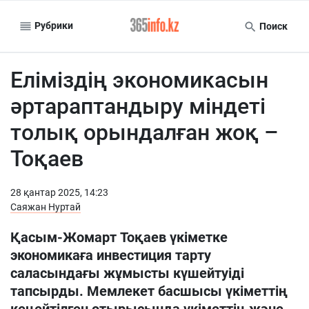
Рубрики
Поиск
Еліміздің экономикасын
әртараптандыру міндеті
толық орындалған жоқ –
Тоқаев
28 қантар 2025, 14:23
Саяжан Нуртай
Қасым-Жомарт Тоқаев үкіметке
экономикаға инвестиция тарту
саласындағы жұмысты күшейтуіді
тапсырды. Мемлекет басшысы үкіметтің