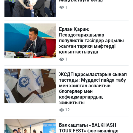
1
Ерлан Қарин:
Псевдотарихшылар
популистік тәсілдер арқылы
жалған тарихи мифтерді
қалыптастыруда
1
ЖСДП қарсыластарын сынап
тастады: Мүддесі пайда табу
мен хайптан аспайтын
блогерлер мен
кофеқұмарлардың
жиынтығы
12
Балқаштағы «BALKHASH
TOUR FEST» фестивалінде