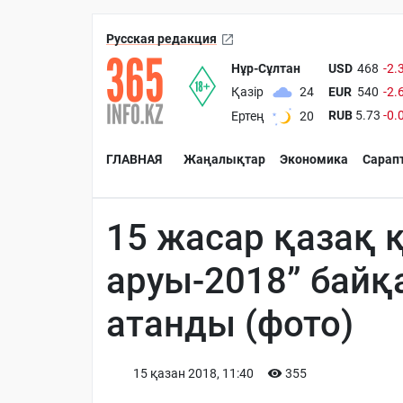
Русская редакция
Нұр-Сұлтан
USD
468
-2.
EUR
540
-2.
Қазір
24
RUB
5.73
-0.
Ертең
20
ГЛАВНАЯ
Жаңалықтар
Экономика
Сарап
15 жасар қазақ 
аруы-2018” байқ
атанды (фото)
15 қазан 2018, 11:40
355