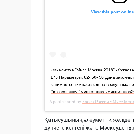
View this post on In
Финалистка "Мисс Москва 2018" -Кожасае
175 Параметры: 82- 60- 90 Дина закончи
занимается гимнастикой на воздушных по
#missmoscow #миссмосква #миссмосква2
A post shared by
Краса России • Мисс Мос
Қатысушының әлеуметтік желідег
дүниеге келгені және Мәскеуде т