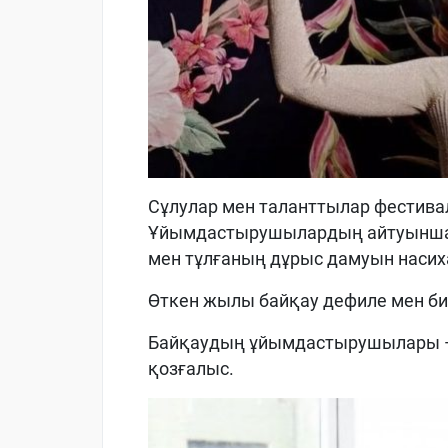
Сұлулар мен таланттылар фестивалі
Ұйымдастырушылардың айтуынша,
мен тұлғаның дұрыс дамуын насих
Өткен жылы байқау дефиле мен бик
Байқаудың ұйымдастырушылары — 
қозғалыс.