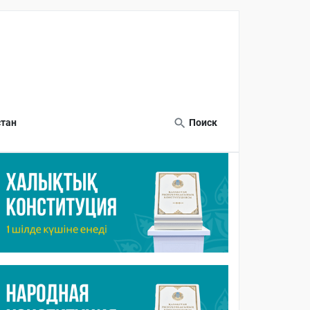
тан
Поиск