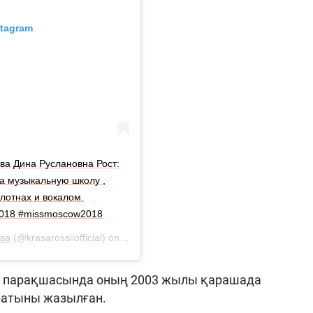
stagram
ва Дина Руслановна Рост:
ла музыкальную школу ,
лотнах и вокалом.
018 #missmoscow2018
ква
(@krasarossiiofficial) on
Oct 11, 2018 at 5:16am PDT
і парақшасында оның 2003 жылы қарашада
ұратыны жазылған.