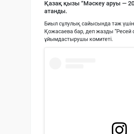
Қазақ қызы “Мәскеу аруы — 2
атанды.
Биыл сұлулық сайысында тәж үші
Қожасаева бар, деп жазды “Ресей 
ұйымдастырушы комитеті.