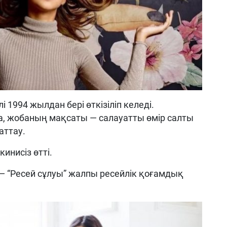
 1994 жылдан бері өткізіліп келеді.
 жобаның мақсаты — салауатты өмір салты
аттау.
инисіз өтті.
“Ресей сұлуы” жалпы ресейлік қоғамдық