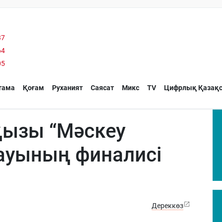
37
64
05
тама
Қоғам
Руханият
Саясат
Микс
TV
Цифрлық Қазақс
қызы “Мәскеу
ауының финалисі
Дереккөз