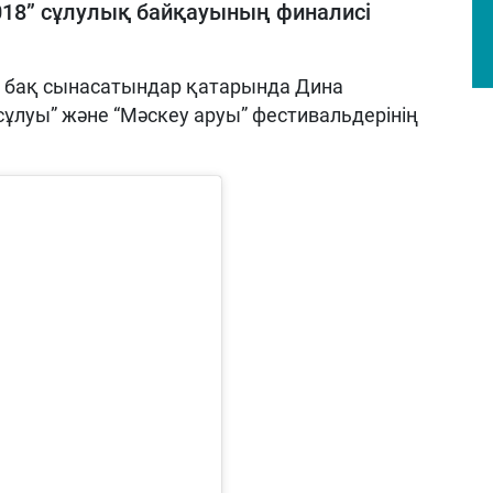
018” сұлулық байқауының финалисі
н бақ сынасатындар қатарында Дина
сұлуы” және “Мәскеу аруы” фестивальдерінің