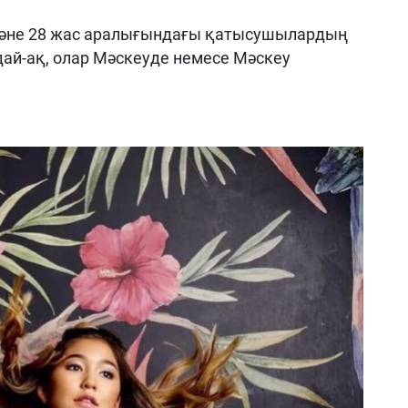
әне 28 жас аралығындағы қатысушылардың
й-ақ, олар Мәскеуде немесе Мәскеу